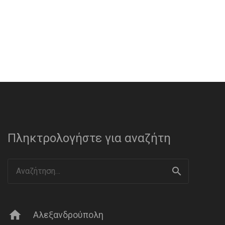
Πληκτρολογήστε για αναζήτη
Αναζήτηση
για:
home
Αλεξανδρούπολη