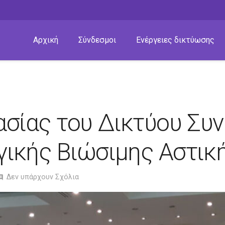
Αρχική
Σύνδεσμοι
Ενέργειες δικτύωσης
ασίας του Δικτύου Συ
ικής Βιώσιμης Αστικ
Δεν υπάρχουν Σχόλια
ment