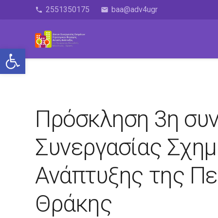
2551350175
baa@adv4ugr
phone
email
Ανοίξτε τη γραμμή εργαλείων
Πρόσκληση 3η συν
Συνεργασίας Σχημ
Ανάπτυξης της Πε
Θράκης