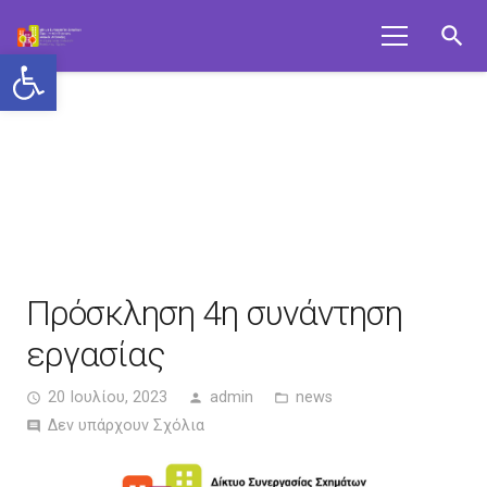
search
Ανοίξτε τη γραμμή εργαλείων
Πρόσκληση 4η συνάντηση
εργασίας
20 Ιουλίου, 2023
admin
news
access_time
person
folder_open
Δεν υπάρχουν Σχόλια
comment