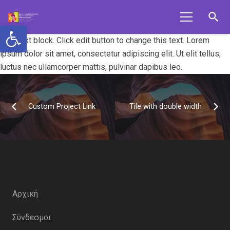
search
Ανοίξτε τη γραμμή εργαλείων
I am text block. Click edit button to change this text. Lorem
ipsum dolor sit amet, consectetur adipiscing elit. Ut elit tellus,
luctus nec ullamcorper mattis, pulvinar dapibus leo.
Custom Project Link
Tile with double width
Αρχική
Σύνδεσμοι