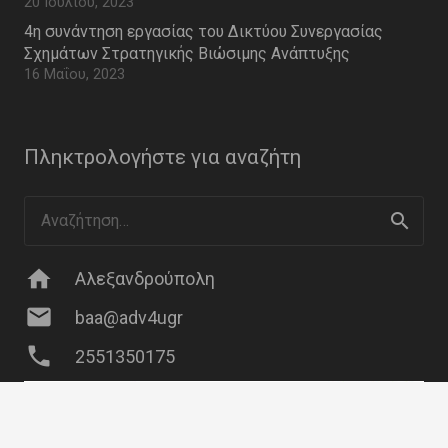
20 Ιουλίου, 2023
4η συνάντηση εργασίας του Δικτύου Συνεργασίας
Σχημάτων Στρατηγικής Βιώσιμης Ανάπτυξης
16 Μαΐου, 2023
Πληκτρολογήστε για αναζήτη
Αναζήτηση
για:
home
Αλεξανδρούπολη
mail
baa@adv4ugr
phone
2551350175