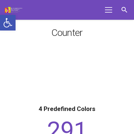
search
Ανοίξτε τη γραμμή εργαλείων
Counter
4 Predefined Colors
291