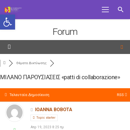
search
Ανοίξτε τη γραμμή εργαλείων
Forum
Θέματα Δικτύωσης
ΜΙΛΑΝΟ ΠΑΡΟΥΣΙΑΣΕΙΣ «patti di collaborazione»
Τελευταία Δημοσίευση
RSS
IOANNA BOBOTA
Topic starter
Απρ 19, 2023 8:25 πμ