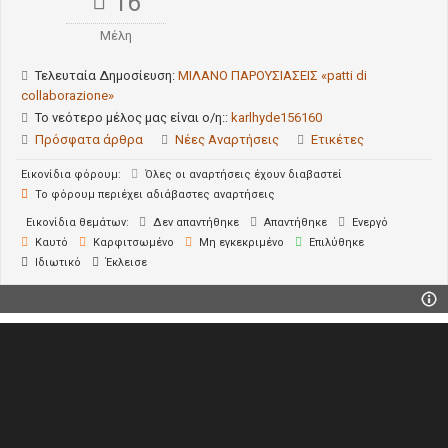
16
Μέλη
Τελευταία Δημοσίευση:
ΜΙΛΑΝΟ ΠΑΡΟΥΣΙΑΣΕΙΣ «patti di
collaborazione»
Το νεότερο μέλος μας είναι ο/η::
karlhyde156160
Πρόσφατα άρθρα
Νέες Αναρτήσεις
Ετικέτες
Εικονίδια φόρουμ:
Όλες οι αναρτήσεις έχουν διαβαστεί
Το φόρουμ περιέχει αδιάβαστες αναρτήσεις
Εικονίδια θεμάτων:
Δεν απαντήθηκε
Απαντήθηκε
Ενεργό
Καυτό
Καρφιτσωμένο
Μη εγκεκριμένο
Επιλύθηκε
Ιδιωτικό
Έκλεισε